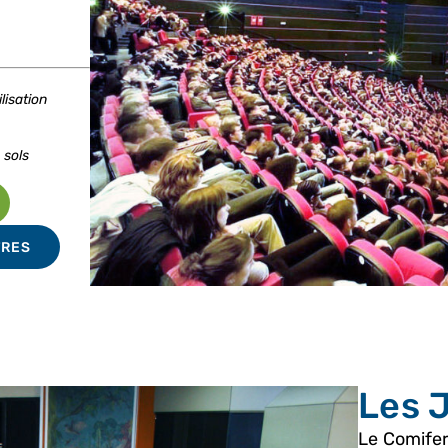
lisation
 sols
TRES
Les 
Le Comife