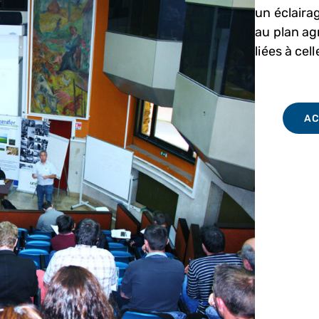
un éclairag
au plan ag
liées à cell
AC