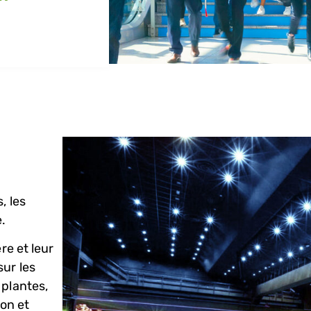
, les
.
re et leur
sur les
 plantes,
ion et