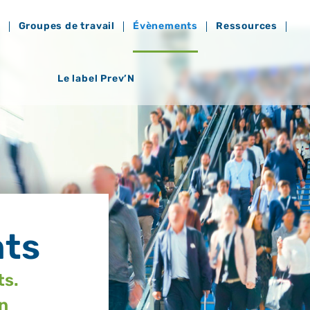
?
Groupes de travail
Évènements
Ressources
Le label Prev’N
ts​
ts.
en