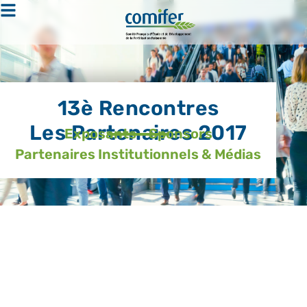
13è Rencontres
Les Partenaires 2017
Exposants - Sponsors
Partenaires Institutionnels & Médias